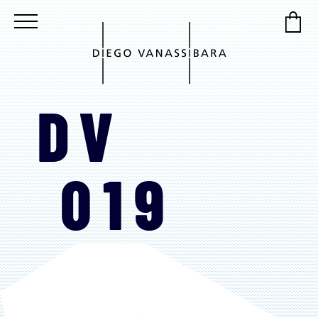
DV
019